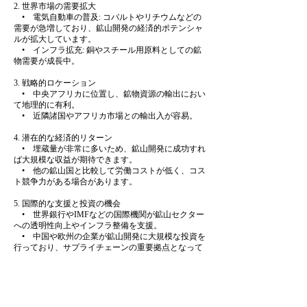
2. 世界市場の需要拡大
• 電気自動車の普及: コバルトやリチウムなどの
需要が急増しており、鉱山開発の経済的ポテンシャ
ルが拡大しています。
• インフラ拡充: 銅やスチール用原料としての鉱
物需要が成長中。
3. 戦略的ロケーション
• 中央アフリカに位置し、鉱物資源の輸出におい
て地理的に有利。
• 近隣諸国やアフリカ市場との輸出入が容易。
4. 潜在的な経済的リターン
• 埋蔵量が非常に多いため、鉱山開発に成功すれ
ば大規模な収益が期待できます。
• 他の鉱山国と比較して労働コストが低く、コス
ト競争力がある場合があります。
5. 国際的な支援と投資の機会
• 世界銀行やIMFなどの国際機関が鉱山セクター
への透明性向上やインフラ整備を支援。
• 中国や欧州の企業が鉱山開発に大規模な投資を
行っており、サプライチェーンの重要拠点となって
います。
その他
鉱山開発の魅力が高い一方で、以下のような課題に
も留意が必要です。