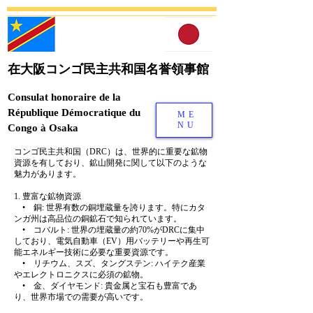
在大阪コンゴ民主共和国名誉領事館
Consulat honoraire de la
République Démocratique du
ME
NU
Congo à Osaka
コンゴ民主共和国（DRC）は、世界的に重要な鉱物
資源を有しており、鉱山開発に関して以下のような
魅力があります。
1. 豊富な鉱物資源
• 銅: 世界有数の銅埋蔵量を誇ります。特にカタ
ンガ州は高品位の銅鉱石で知られています。
• コバルト: 世界の埋蔵量の約70%がDRCに集中
しており、電気自動車（EV）用バッテリーや再生可
能エネルギー技術に必要な重要資源です。
• リチウム、スズ、タングステン: ハイテク産業
やエレクトロニクスに必須の鉱物。
• 金、ダイヤモンド: 貴金属と宝石も豊富であ
り、世界市場での需要が高いです。