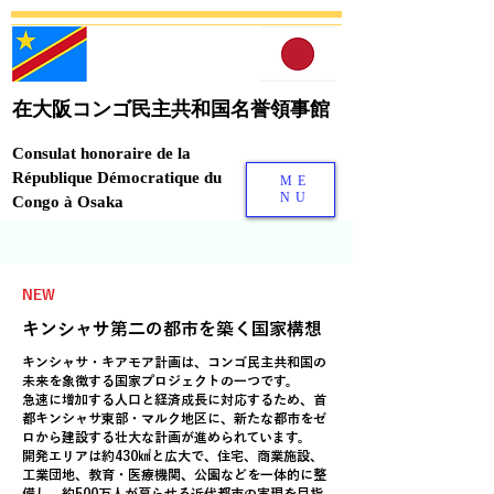
在大阪コンゴ民主共和国名誉領事館
Consulat honoraire de la
République Démocratique du
ME
NU
Congo à Osaka
​NEW
キンシャサ第二の都市を築く国家構想
キンシャサ・キアモア計画は、コンゴ民主共和国の
未来を象徴する国家プロジェクトの一つです。
急速に増加する人口と経済成長に対応するため、首
都キンシャサ東部・マルク地区に、新たな都市をゼ
ロから建設する壮大な計画が進められています。
開発エリアは約430㎢と広大で、住宅、商業施設、
工業団地、教育・医療機関、公園などを一体的に整
備し、約500万人が暮らせる近代都市の実現を目指