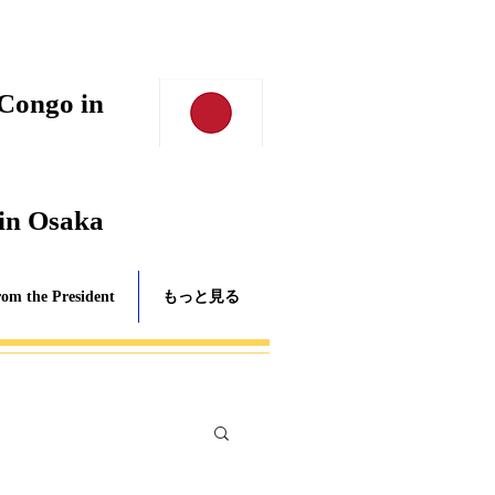
 Congo in
 in Osaka
rom the President
もっと見る