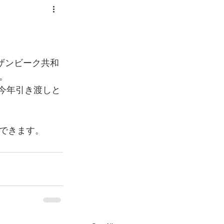
モザンビーク共和
。
、今年引き渡しと
できます。