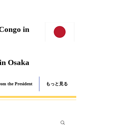
 Congo in
 in Osaka
rom the President
もっと見る